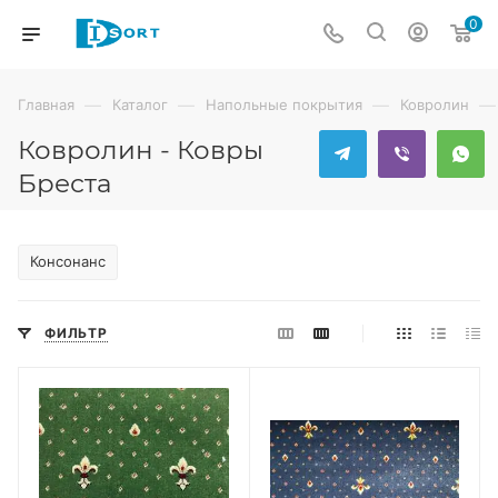
0
—
—
—
—
Главная
Каталог
Напольные покрытия
Ковролин
Ковролин - Ковры
Бреста
Консонанс
ФИЛЬТР