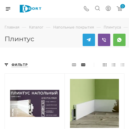
0
—
—
—
—
Главная
Каталог
Напольные покрытия
Плинтуса
Плинтус
ФИЛЬТР