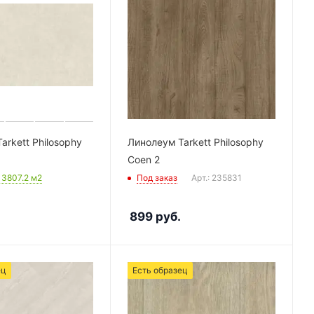
arkett Philosophy
Линолеум Tarkett Philosophy
Coen 2
: 3807.2
м2
Под заказ
Арт.: 235831
899
руб.
ец
Есть образец