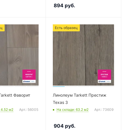
.
894
руб.
ец
Есть образец
arkett Фаворит
Линолеум Tarkett Престиж
Texas 3
: 4.52
м2
Арт.: 56005
На складе
: 63.2
м2
Арт.: 73609
904
руб.