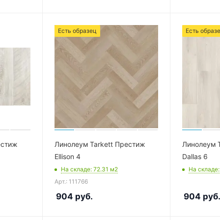
Есть образец
Есть образ
естиж
Линолеум Tarkett Престиж
Линолеум T
Ellison 4
Dallas 6
На складе
: 72.31
м2
На складе
Арт.: 111766
904
руб.
904
руб