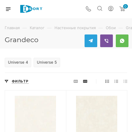
0
—
—
—
—
Главная
Каталог
Настенные покрытия
Обои
Gr
Grandeco
Universe 4
Universe 5
ФИЛЬТР