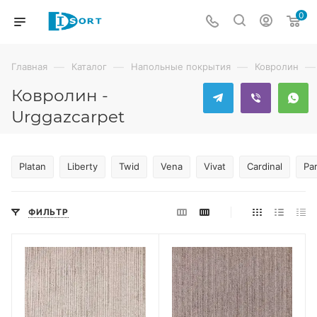
0
—
—
—
—
Главная
Каталог
Напольные покрытия
Ковролин
Ковролин -
Urggazcarpet
Platan
Liberty
Twid
Vena
Vivat
Cardinal
Pa
ФИЛЬТР