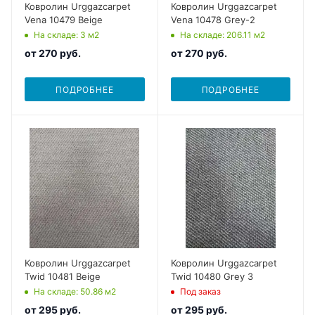
Ковролин Urggazcarpet
Ковролин Urggazcarpet
Vena 10479 Beige
Vena 10478 Grey-2
На складе
: 3
м2
На складе
: 206.11
м2
от
270 руб.
от
270 руб.
ПОДРОБНЕЕ
ПОДРОБНЕЕ
Ковролин Urggazcarpet
Ковролин Urggazcarpet
Twid 10481 Beige
Twid 10480 Grey 3
На складе
: 50.86
м2
Под заказ
от
295 руб.
от
295 руб.