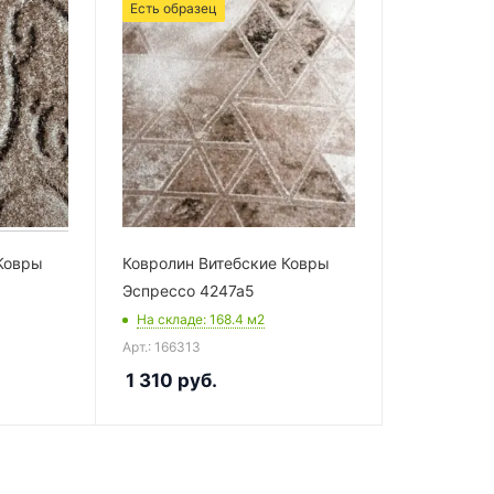
Есть образец
Ковры
Ковролин Витебские Ковры
Эспрессо 4247a5
На складе
: 168.4
м2
Арт.: 166313
1 310
руб.