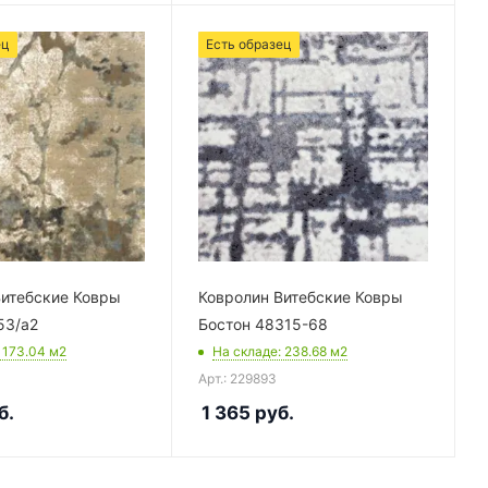
ец
Есть образец
Витебские Ковры
Ковролин Витебские Ковры
53/a2
Бостон 48315-68
: 173.04
м2
На складе
: 238.68
м2
Арт.: 229893
б.
1 365
руб.