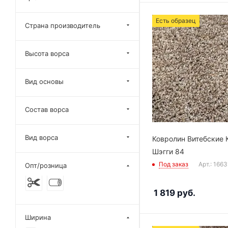
Есть образец
Страна производитель
Высота ворса
Вид основы
Состав ворса
Вид ворса
Ковролин Витебские 
Шэгги 84
Под заказ
Арт.: 166
Опт/розница
1 819
руб.
Ширина