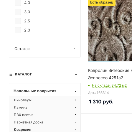
Есть образец
4,0
3,0
2,5
2,0
Остаток
Ковролин Витебские 
КАТАЛОГ
Эспрессо 4251a2
На складе
: 34.72
м2
Напольные покрытия
Арт.: 166314
Линолеум
1 310
руб.
Ламинат
ПВХ плитка
Паркетная доска
Ковролин