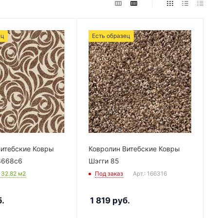
ец
Есть образец
Витебские Ковры
Ковролин Витебские Ковры
3668с6
Шэгги 85
: 32.82
м2
Под заказ
Арт.: 166316
.
1 819
руб.