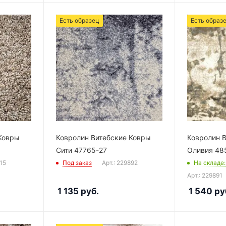
Есть образец
Есть образ
Ковры
Ковролин Витебские Ковры
Ковролин 
Сити 47765-27
Оливия 48
315
Под заказ
Арт.: 229892
На складе
Арт.: 229891
1 135
руб.
1 540
ру