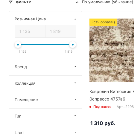
По умолчанию (убывание)
ФИЛЬТР
Розничная Цена
Есть образец
1 135
1 819
Бренд
Коллекция
Ковролин Витебские 
Эспрессо 4757a6
Помещение
Под заказ
Арт.: 229
Тип
1 310
руб.
Цвет