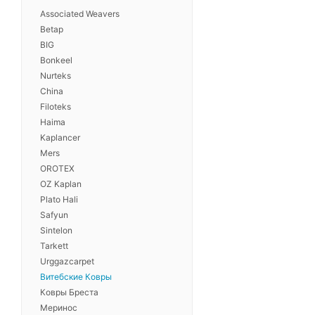
Associated Weavers
Betap
BIG
Bonkeel
Nurteks
China
Filoteks
Haima
Kaplancer
Mers
OROTEX
OZ Kaplan
Plato Hali
Safyun
Sintelon
Tarkett
Urggazcarpet
Витебские Ковры
Ковры Бреста
Меринос