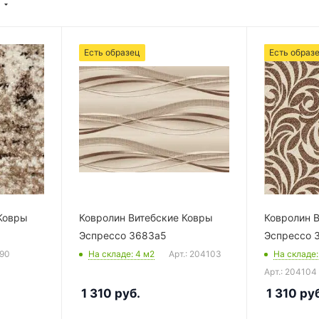
Есть образец
Есть образ
Ковры
Ковролин Витебские Ковры
Ковролин 
Эспрессо 3683а5
Эспрессо 
890
На складе
: 4
м2
Арт.: 204103
На складе
Арт.: 204104
1 310
руб.
1 310
руб