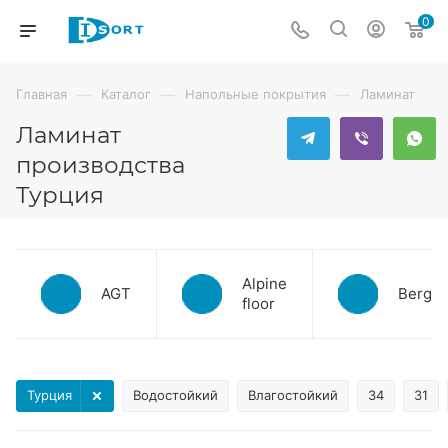
0
—
—
—
Главная
Каталог
Напольные покрытия
Ламинат
Ламинат
производства
Турция
Alpine
AGT
Bergal
floor
Турция
Водостойкий
Влагостойкий
34
31