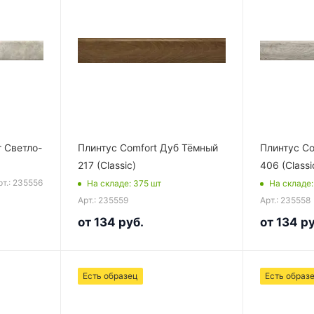
т Светло-
Плинтус Comfort Дуб Тёмный
Плинтус Co
217 (Classic)
406 (Classi
рт.: 235556
На складе
: 375
шт
На складе
Арт.: 235559
Арт.: 235558
от
134 руб.
от
134 ру
Есть образец
Есть образ