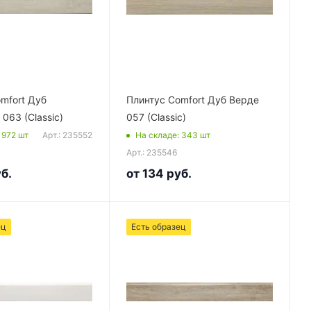
mfort Дуб
Плинтус Comfort Дуб Верде
063 (Classic)
057 (Classic)
Арт.: 235552
: 972
шт
На складе
: 343
шт
Арт.: 235546
б.
от
134 руб.
ец
Есть образец