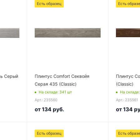
Есть образец
Есть образ
нь Серый
Плинтус Comfort Секвойя
Плинтус Co
Серая 435 (Classic)
(Classic)
На складе
: 341
шт
На складе
Арт.: 235560
Арт.: 235561
от
134 руб.
от
134 ру
Есть образец
Есть образ