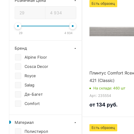
Розничная Цена
Есть образец
29
4 934
Бренд
Alpine Floor
Cosca Decor
Плинтус Comfort Ясе
Royce
421 (Classic)
Salag
На складе
: 460
шт
Де-Багет
Арт.: 235554
Comfort
от
134 руб.
Материал
Есть образец
Полистирол