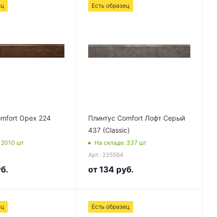
ец
Есть образец
mfort Орех 224
Плинтус Comfort Лофт Серый
437 (Classic)
: 2010
шт
На складе
: 337
шт
Арт.: 235564
б.
от
134 руб.
ец
Есть образец