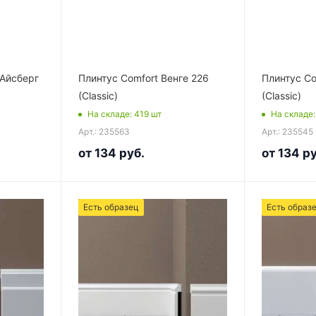
 Айсберг
Плинтус Comfort Венге 226
Плинтус Co
(Classic)
(Classic)
На складе
: 419
шт
На складе
Арт.: 235563
Арт.: 235545
от
134 руб.
от
134 ру
Есть образец
Есть образ