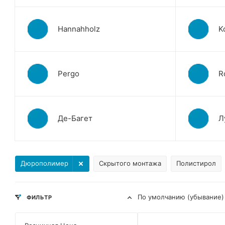
Hannahholz
K
Pergo
R
Де-Багет
Л
Дюрополимер
Скрытого монтажа
Полистирол
По умолчанию (убывание)
ФИЛЬТР