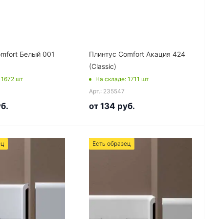
mfort Белый 001
Плинтус Comfort Акация 424
(Classic)
: 1672
шт
На складе
: 1711
шт
Арт.: 235547
б.
от
134 руб.
ец
Есть образец