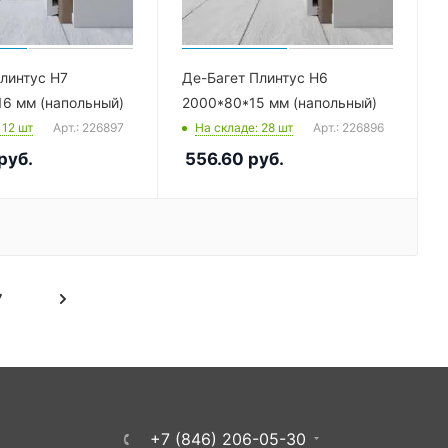
линтус Н7
Де-Багет Плинтус Н6
6 мм (напольный)
2000*80*15 мм (напольный)
: 12
шт
Арт.: 226897
На складе
: 28
шт
Арт.: 226896
руб.
556.60
руб.
7
+7 (846) 206-05-30