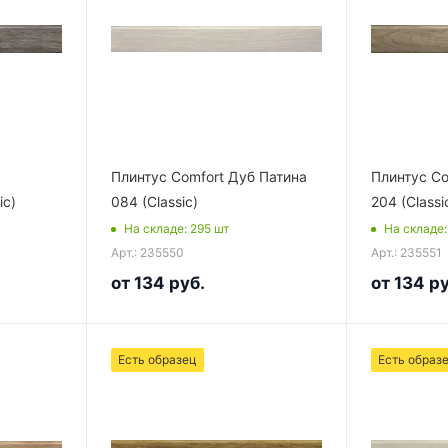
Плинтус Comfort Дуб Патина
Плинтус Co
ic)
084 (Classic)
204 (Classi
На складе
: 295
шт
На складе
Арт.: 235550
Арт.: 235551
от
134 руб.
от
134 ру
Есть образец
Есть образ