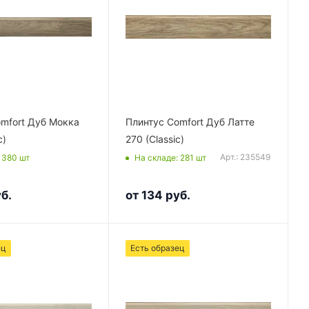
mfort Дуб Мокка
Плинтус Comfort Дуб Латте
c)
270 (Classic)
Арт.: 235549
: 380
шт
На складе
: 281
шт
б.
от
134 руб.
ец
Есть образец