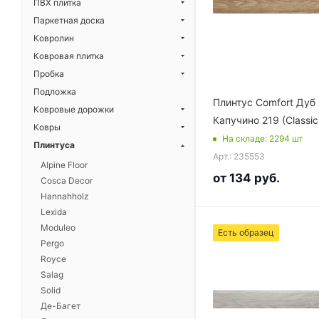
ПВХ плитка
Паркетная доска
Ковролин
Ковровая плитка
Пробка
Подложка
Плинтус Comfort Дуб
Ковровые дорожки
Капучино 219 (Classic
Ковры
На складе
: 2294
шт
Плинтуса
Арт.: 235553
Alpine Floor
от
134 руб.
Cosca Decor
Hannahholz
Lexida
Moduleo
Есть образец
Pergo
Royce
Salag
Solid
Де-Багет