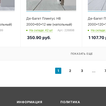
Де-Багет Плинтус Н8
Де-Багет П
ольный)
2000*60*12 мм (напольный)
2000*120*1
899
На складе
: 42
шт
Арт.: 226898
На складе
350.90
руб.
1 107.70
ПОКАЗАТЬ ЕЩЕ
1
2
3
ИНФОРМАЦИЯ
ПОЛИТИКА