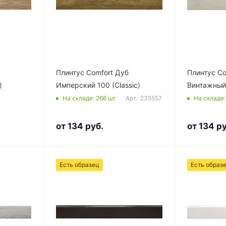
Плинтус Comfort Дуб
Плинтус Co
)
Имперский 100 (Classic)
Винтажный 
Арт.: 235557
На складе
: 266
шт
На складе
от
134 руб.
от
134 ру
Есть образец
Есть образ