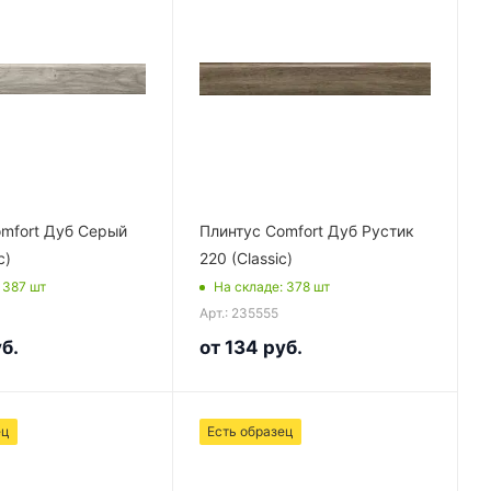
mfort Дуб Серый
Плинтус Comfort Дуб Рустик
c)
220 (Classic)
: 387
шт
На складе
: 378
шт
Арт.: 235555
б.
от
134 руб.
ец
Есть образец