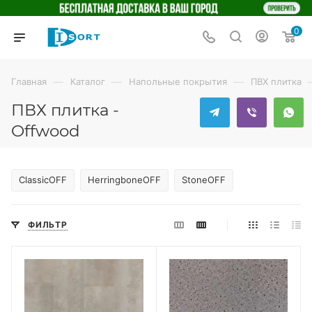
0
—
—
—
Главная
Каталог
Напольные покрытия
ПВХ плитка
ПВХ плитка -
Offwood
ClassicOFF
HerringboneOFF
StoneOFF
ФИЛЬТР