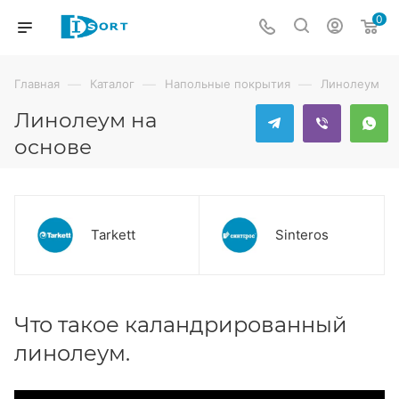
0
—
—
—
Главная
Каталог
Напольные покрытия
Линолеум
Линолеум на
основе
Tarkett
Sinteros
Что такое каландрированный
линолеум.