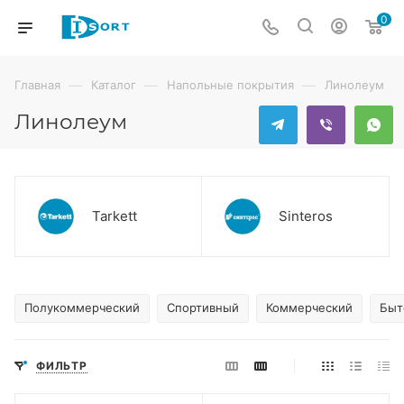
0
—
—
—
Главная
Каталог
Напольные покрытия
Линолеум
Линолеум
Tarkett
Sinteros
Полукоммерческий
Спортивный
Коммерческий
Быт
ФИЛЬТР