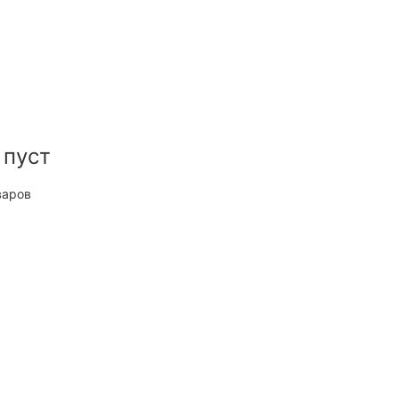
 пуст
варов